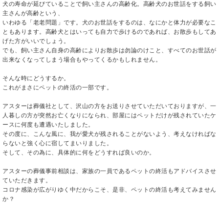
犬の寿命が延びていることで飼い主さんの高齢化。高齢犬のお世話をする飼い
主さんが高齢という、
いわゆる「老老問題」です。犬のお世話をするのは、なにかと体力が必要なこ
ともあります。高齢犬とはいっても自力で歩けるのであれば、お散歩もしてあ
げた方がいいでしょう。
でも、飼い主さん自身の高齢によりお散歩は勿論のけこと、すべてのお世話が
出来なくなってしまう場合もやってくるかもしれません。
そんな時にどうするか。
これがまさにペットの終活の一部です。
アスターは葬儀社として、沢山の方をお送りさせていただいておりますが、一
人暮しの方が突然お亡くなりになられ、部屋にはペットだけが残されていたケ
ースに何度も遭遇いたしました。
その度に、こんな風に、我が愛犬が残されることがないよう、考えなければな
らないと強く心に宿してまいりました。
そして、その為に、具体的に何をどうすれば良いのか。
アスターの葬儀事前相談は、家族の一員であるペットの終活もアドバイスさせ
ていただきます。
コロナ感染が広がりゆく中だからこそ、是非、ペットの終活も考えてみません
か？