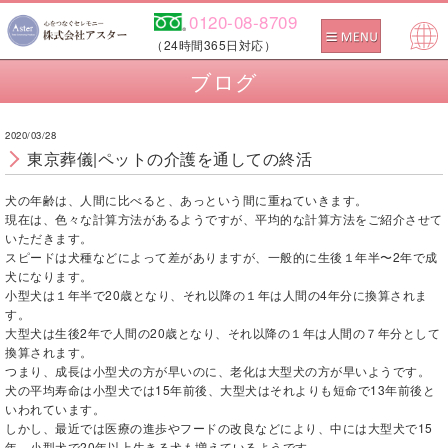
0120-08-8709
（24時間365日対応）
Pow
ブログ
ered
by
2020/03/28
東京葬儀|ペットの介護を通しての終活
犬の年齢は、人間に比べると、あっという間に重ねていきます。
現在は、色々な計算方法があるようですが、平均的な計算方法をご紹介させて
いただきます。
スピードは犬種などによって差がありますが、一般的に生後１年半〜2年で成
犬になります。
小型犬は１年半で20歳となり、それ以降の１年は人間の4年分に換算されま
す。
大型犬は生後2年で人間の20歳となり、それ以降の１年は人間の７年分として
換算されます。
つまり、成長は小型犬の方が早いのに、老化は大型犬の方が早いようです。
犬の平均寿命は小型犬では15年前後、大型犬はそれよりも短命で13年前後と
いわれています。
しかし、最近では医療の進歩やフードの改良などにより、中には大型犬で15
年、小型犬で20年以上生きる犬も増えているようです。