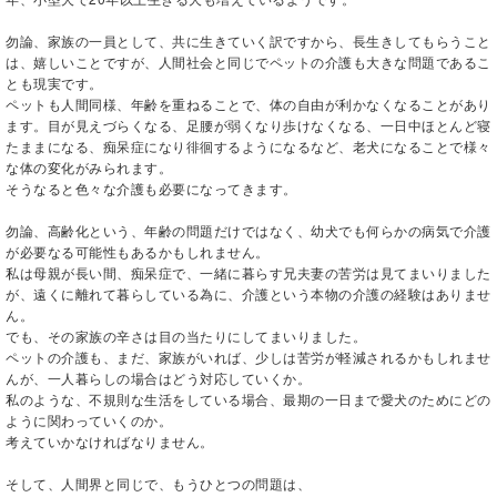
勿論、家族の一員として、共に生きていく訳ですから、長生きしてもらうこと
は、嬉しいことですが、人間社会と同じでペットの介護も大きな問題であるこ
とも現実です。
ペットも人間同様、年齢を重ねることで、体の自由が利かなくなることがあり
ます。目が見えづらくなる、足腰が弱くなり歩けなくなる、一日中ほとんど寝
たままになる、痴呆症になり徘徊するようになるなど、老犬になることで様々
な体の変化がみられます。
そうなると色々な介護も必要になってきます。
勿論、高齢化という、年齢の問題だけではなく、幼犬でも何らかの病気で介護
が必要なる可能性もあるかもしれません。
私は母親が長い間、痴呆症で、一緒に暮らす兄夫妻の苦労は見てまいりました
が、遠くに離れて暮らしている為に、介護という本物の介護の経験はありませ
ん。
でも、その家族の辛さは目の当たりにしてまいりました。
ペットの介護も、まだ、家族がいれば、少しは苦労が軽減されるかもしれませ
んが、一人暮らしの場合はどう対応していくか。
私のような、不規則な生活をしている場合、最期の一日まで愛犬のためにどの
ように関わっていくのか。
考えていかなければなりません。
そして、人間界と同じで、もうひとつの問題は、