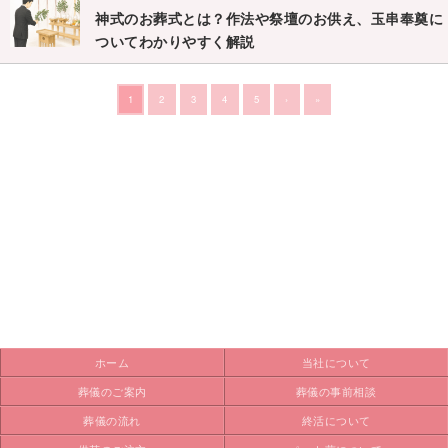
神式のお葬式とは？作法や祭壇のお供え、玉串奉奠に
ついてわかりやすく解説
1
2
3
4
5
›
»
ホーム
当社について
葬儀のご案内
葬儀の事前相談
葬儀の流れ
終活について