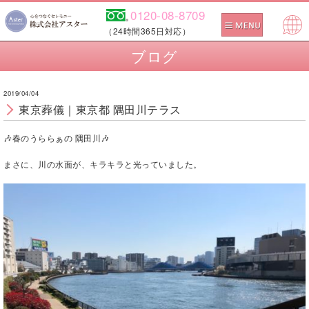
0120-08-8709
（24時間365日対応）
Pow
ブログ
ered
by
2019/04/04
東京葬儀｜東京都 隅田川テラス
🎶春のうららぁの 隅田川🎶
まさに、川の水面が、キラキラと光っていました。