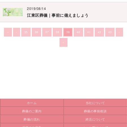
2019/08/14
江東区葬儀｜事前に備えましょう
«
‹
35
36
37
38
39
40
41
42
43
›
»
ホーム
当社について
葬儀のご案内
葬儀の事前相談
葬儀の流れ
終活について